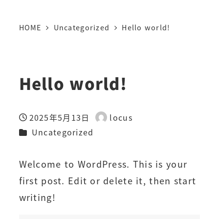
メ
HOME
Uncategorized
Hello world!
イ
ン
コ
Hello world!
ン
テ
ン
2025年5月13日
locus
投稿日
著
カテゴリー
ツ
Uncategorized
者
へ
Welcome to WordPress. This is your
移
first post. Edit or delete it, then start
動
writing!